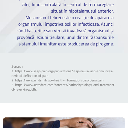
zilei, fiind controlată în centrul de termoreglare
situat în hipotalamusul anterior.
Mecanismul febrei este o reacție de apărare a
organismului împotriva bolilor infecțioase. Atunci
când bacteriile sau virusii invadează organismul și
provoacă leziuni țisulare, unul dintre răspunsurile
sistemului imunitar este producerea de pirogene.
Surses :
1.
https://www.iasp-pain.org/publications/iasp-news/iasp-announces-
revised-definition-of-pain
2.
https://www.ninds.nih.gov/health-information/disorders/pain
3.
https://www.uptodate.com/contents/pathophysiology-and-treatment-
of-fever-in-adults